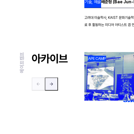
배준형 (Bae Jun-
기술, 예술
고려대 미술학사, KAIST 문화기술학
료 후 활동하는 미디어 아티스트 겸 연구자 
술의 급격한 발전과 한국의 지정학적·
의 관계 재정의를 탐구합니다. 저의 작
개인과 공동체의 경계를 서핑하듯 가로
간-AI 협업의 서사를 게임·VR·퍼포
에이프캠프
아카이브
APE CAMP
이 형식을 빌려 디지털 문화유산을 
적으로 모색합니다. 새로운 멀티모달 
상력, 블랙코미디에 기반한 독특한 비
고 날카롭게 드러냅니다. 국립아시아문화전당, 대전시립미술관, 대전
예술의 전당, 양평군립미술관, 제1회
X》, 2024 강원 동계청소년올림픽 
시 프로그램 - 지구를 구하는 멋진 