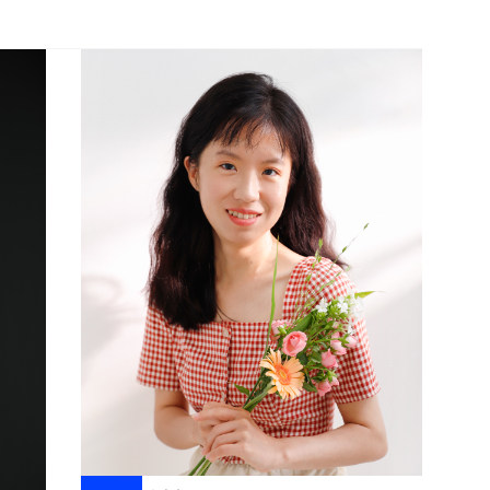
기
"인터
티브 
술구현
랙티브
기술감
있는 
습니다
로젝터
에도 
합니다
입니다