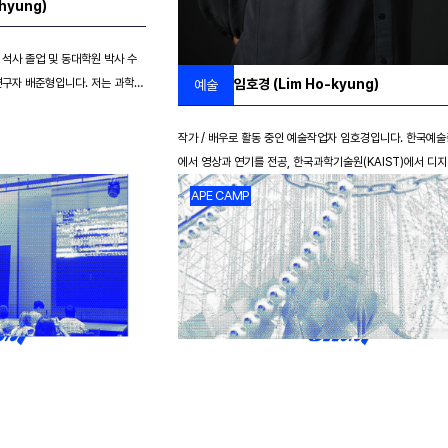
hyung)
 석사 졸업 및 동대학원 박사 수
임호경 (Lim Ho-kyung)
배준형입니다. 저는 과학기
예술
사회적 갈등 속에서 인간과 사회
업은 기술과 제도, 전통과 현대,
작가 / 배우로 활동 중인 예술작업자 임호경입니다. 한국예
지르며, AI 시대의 편향과 인
에서 영상과 연기를 전공, 한국과학기술원(KAIST)에서 디
먼스 등 다양한 매체로 펼치고, 놀
스로 석사 학위를 취득하였고, 디지털 스토리텔링 연구로 박
APE CAMP
재조명하며 예술의 가능성을 비판
수료했습니다. 현재는 다원예술 프로젝트 ESPACE_에스빠
기술을 개발·실험하며. SF적 상
중에 있습니다. 저는 얼음과 불이 공존하는 이미지에 관심을 
주얼 언어로 사회 문제를 유쾌하
직임을 기반으로 한 퍼포먼스, 설치, 영상 작업을 이어왔습니다
(詩), 서(書), 화(畫)가 분화되기 이전의 예술을 상상하며, 
 서울융합예술페스티벌 《Unfold
와 장르에 제한을 두기보다는 주로 다원예술적 관점에서 혼
연계 전시 《2024 문화올림픽 전
의 작업을 진행해왔습니다. 사물이나 현상의 '내피'를 발견하
이야기들》 등에 참여했습니다.
서 서로 다른 속성의 두 개체가 공존하는 순간을 만들어 내고
작품 또는 신체가 특정 공간과 관계를 맺는 방식에 관하여 탐
이동의 과정에서 변하는 의미와 속성을 발견하고, ‘x = ~x’
된 명제를 일상적 행동 양식과 창작 과정에 대입해 보는 행위