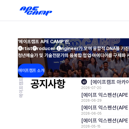
'에이프캠프 APE CAMP'란,
🅐rtist🅟roducer 🅔ngineer가 모여 융합적 DNA를
청년예술가 및 기술전문가의 융복합 협업 아이디어를 구체화 
에이프캠프 소개
에이프캠프
공지사항
[에이프캠프 아카이브]
2026-07-20
[에이프 익스펜션(APE
2026-06-29
[에이프 익스펜션(APE
2026-06-05
[에이프 익스펜션(APE
2026-05-15