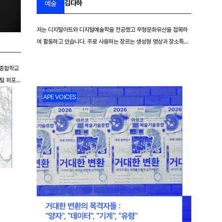
김다하
예술
저는 디지털아트와 디지털예술학을 전공했고 무형문화유산을 접목하
여 활동하고 있습니다. 주로 사용하는 장르는 생성형 영상과 장소특정
적 설치 그리고 글쓰기 입니다. 단어들을 사용하는 것은 제 창작 과정
에 매우 중요한 부분을 차지합니다. 제가 영상을 만들 때에는 예술가들
술종합학교
과 디자이너들을 위해 개발된 언어를 사용합니다. 단어들로부터 모티
지털 퍼포먼
프를 얻어 프로그래밍 언어로 작품을 만듭니다. 설치를 할 때에는 종이
사 과정을
APE VOICES
AP
를 이용해 공간에 무작위로 배치합니다. 그 재료가 되는 것은 글을 쓰
스를 운영
는데 레퍼런스가 된 소스들인데, 전에 쓴 글들을 해체하여 눈에 보이는
[비평
두고, 움
구조로써 설치합니다. 이는 연구자로서의 예술가의 역할을 탐구한 데
202
. 시
서 온 것입니다. '읽히는 시각예술'을 만들며 좀 더 많은 사람들에게 다
특정 분야
가가 향유되길 바랍니다.
합된 속성
는 과정에
자 하며,
구합니다.
라는 모순
를 지속하